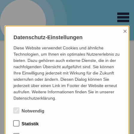
Open main 
logo
train
Fortbildungsinstitut
für Sprachtherapie
×
Datenschutz-Einstellungen
DIESES SEMINAR IST NICHT MEHR
Diese Website verwendet Cookies und ähnliche
Technologien, um Ihnen ein optimales Nutzererlebnis zu
ZUGÄNGLICH
bieten. Dazu gehören auch externe Dienste, die in der
nachfolgenden Übersicht aufgeführt sind. Sie können
Hier finden Sie die Liste unserer aktuellen
Ihre Einwilligung jederzeit mit Wirkung für die Zukunft
Logopädie Seminare.
widerrufen oder ändern. Diesen Dialog können Sie
jederzeit über einen Link im Footer der Website erneut
Aktuelle Seminare
ansehen
aufrufen. Weitere Informationen finden Sie in unserer
Datenschutzerklärung.
Notwendig
Statistik