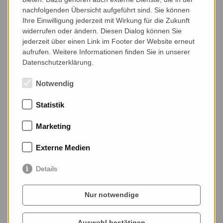
in der Intensivpflege
nachfolgenden Übersicht aufgeführt sind. Sie können
seit 2013 freiberufliche
Ihre Einwilligung jederzeit mit Wirkung für die Zukunft
Tätigkeit als Logopädin,
widerrufen oder ändern. Diesen Dialog können Sie
jederzeit über einen Link im Footer der Website erneut
Studium zum Master of
aufrufen. Weitere Informationen finden Sie in unserer
Science Logopädie an der
Datenschutzerklärung.
Donauuniversität Krems 2013
bis zur Graduierung 2016,
Notwendig
Thema der Masterthesis
„Einfluss der Lagerung in
Statistik
Neutralstellung auf die SpO2
von Patienten mit SRW“
Marketing
seit 2017 Beraterin für Absaug-
Externe Medien
und
Trachealkanülenmanagement
Details
der Fa. Simex, Fa.
Gesundheitsmanager und der
Nur notwendige
Fa. Flosure Technologies
2018 Vortragende bei
Auswahl bestätigen