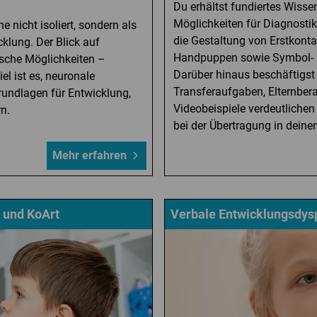
Du erhältst fundiertes Wiss
Möglichkeiten für Diagnostik
 nicht isoliert, sondern als
die Gestaltung von Erstkonta
klung. Der Blick auf
Handpuppen sowie Symbol- u
sche Möglichkeiten –
Darüber hinaus beschäftigst
l ist es, neuronale
Transferaufgaben, Elternber
rundlagen für Entwicklung,
Videobeispiele verdeutliche
n.
bei der Übertragung in deinen
Mehr erfahren
 und KoArt
Verbale Entwicklungsdys