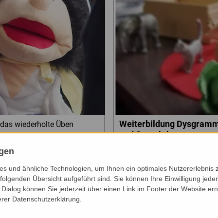
Weiterbildung Dysgramm
 das wiederholte Üben
und Sprachtherapeuten
tschatzsammler als
st praxisnahe Impulse für
ngen
Lerne, grammatische Störunge
gopädischen Bereich
behandeln. In dieser praxis
s und ähnliche Technologien, um Ihnen ein optimales Nutzererlebnis 
atzsammler für Kinder im
Kenntnisse in der Diagnosti
folgenden Übersicht aufgeführt sind. Sie können Ihre Einwilligung jeder
hr praktisch orientierten
Grammatiktherapie
. Freue 
Dialog können Sie jederzeit über einen Link im Footer der Website ern
und praktische Erfahrungen
umsetzbare Spielideen für De
erer Datenschutzerklärung.
Seminar
und
Präsenzsemin