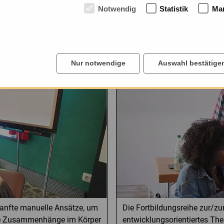
Notwendig
Statistik
Mar
Mehr erfahren
sche Therapie
Fortbildung zur/zum Fac
Nur notwendige
Auswahl bestätige
sanfte manuelle Ansätze, um
Die Fortbildungsreihe zur/z
lle Zusammenhänge im Körper
entwicklungsorientiertes Th