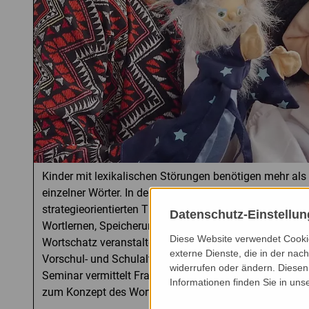
Kinder mit lexikalischen Störungen benötigen mehr als
einzelner Wörter. In der Fortbildung lernst du den Wor
strategieorientierten Therapieansatz kennen und erhält
Datenschutz-Einstellu
Wortlernen, Speicherung und sicheren Wortabruf.Im lo
Diese Website verwendet Cookie
Wortschatz veranstalten wir das Seminar "Der Wortsch
externe Dienste, die in der nach
Vorschul- und Schulalter" mit Monika Merten. In dem se
widerrufen oder ändern. Diesen 
Seminar vermittelt Frau Merten neueste Erkenntnisse 
Informationen finden Sie in uns
zum Konzept des Wortschatzsammlers.