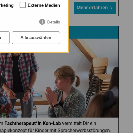
keting
Externe Medien
Mehr erfahren
Details
htherapeut*in Kon-Lab
n
Alle auswählen
um
Fachtherapeut*in Kon-Lab
vermittelt Dir ein
erapiekonzept für Kinder mit Spracherwerbsstörungen.