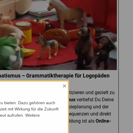
atismus – Grammatiktherapie für Logopäden
×
n bei Kindern sicher zu diagnostizieren und gezielt zu
nahen
Fortbildung Dysgrammatismus
vertiefst Du Deine
zu bieten. Dazu gehören auch
k mit dem
ESGRAF 4–8
, der Therapieplanung und der
zeit mit Wirkung für die Zukunft
Dich auf viele Fallbeispiele, Videosequenzen und direkt
eut aufrufen. Weitere
inen Therapiealltag. Die Weiterbildung ist als
Online-
ar
buchbar.