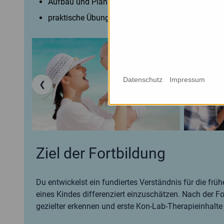
Aufbau und Planung der Kon-Lab-Therapie
praktische Übungen und Fallbeispiele
Datenschutz
Impressum
❮
Ziel der Fortbildung
Du entwickelst ein fundiertes Verständnis für die frü
eines Kindes differenziert einzuschätzen. Nach der F
gezielter erkennen und erste Kon-Lab-Therapieinhalt