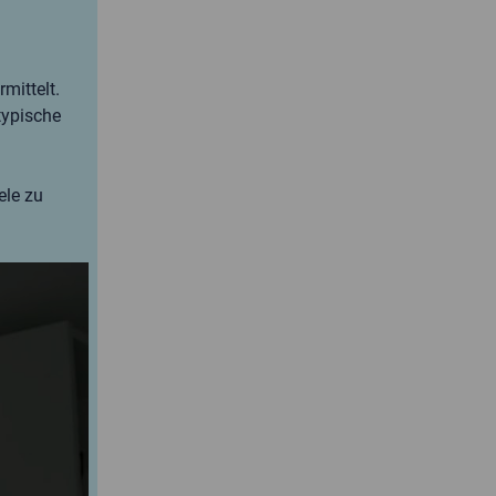
mittelt.
typische
ele zu