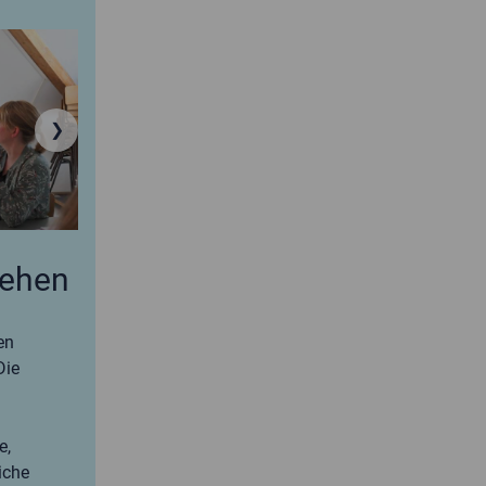
❯
tehen
en
Die
e,
iche