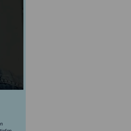
en
tiefen