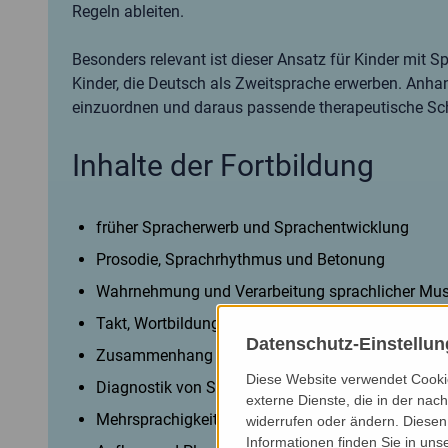
Regeln ableiten.
Besonders relevant ist dieser Ansatz für Kinder mi
Kinder, die Deutsch als Zweitsprache erwerben. Anhand 
einzuordnen und daraus passende therapeutische Schr
Inhalte der Fortbildung
früher Spracherwerb und Sprachentwicklung
Prosodie, Sprachrhythmus und Betonung
Wahrnehmung und Verarbeitung sprachlicher Mus
Takt, Wortbildung und Pluralbildung
Datenschutz-Einstellu
Zusammenhang von Prosodie und Grammatik
Diese Website verwendet Cookie
Diagnostik von Sprachentwicklungsstörungen
externe Dienste, die in der nach
Mehrsprachigkeit und Deutsch als Zweitsprache
widerrufen oder ändern. Diesen 
Informationen finden Sie in uns