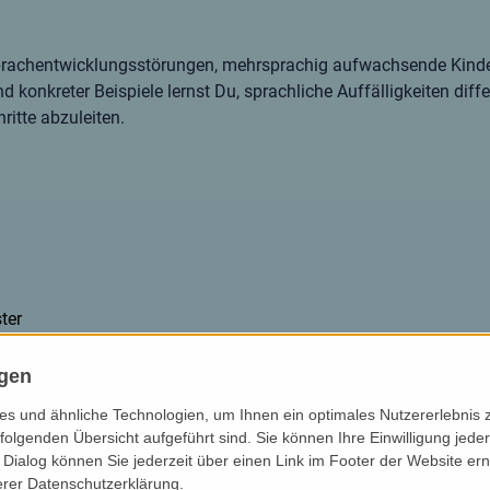
t Sprachentwicklungsstörungen, mehrsprachig aufwachsende Kind
konkreter Beispiele lernst Du, sprachliche Auffälligkeiten diffe
itte abzuleiten.
ter
ngen
s und ähnliche Technologien, um Ihnen ein optimales Nutzererlebnis 
folgenden Übersicht aufgeführt sind. Sie können Ihre Einwilligung jeder
Dialog können Sie jederzeit über einen Link im Footer der Website ern
erer Datenschutzerklärung.