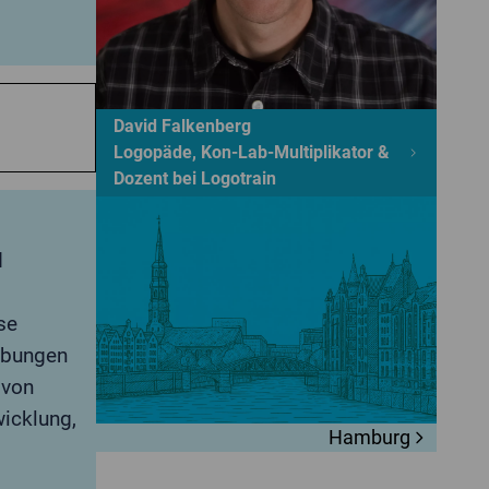
David Falkenberg
Logopäde, Kon-Lab-Multiplikator &
Dozent bei Logotrain
d
se
Übungen
 von
icklung,
Hamburg