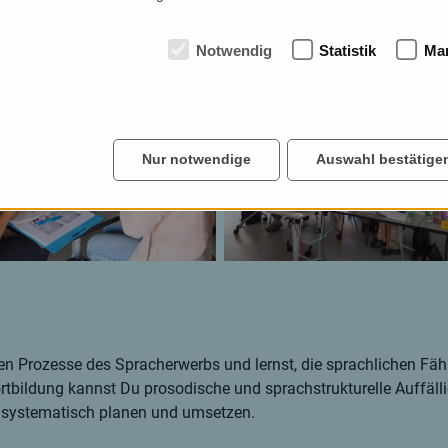
Notwendig
Statistik
Mar
Nur notwendige
Auswahl bestätige
hen Prozesse des Spracherwerbs und lernst, die sprachlichen Fäh
ortbildung kannst Du prosodische und sprachstrukturelle Auffäll
e systematisch planen und umsetzen.