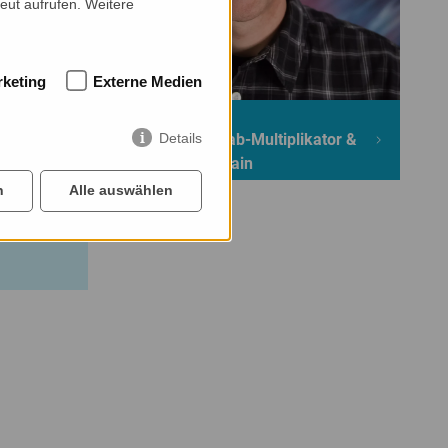
eut aufrufen. Weitere
keting
Externe Medien
David Falkenberg
Details
Logopäde, Kon-Lab-Multiplikator &
Dozent bei Logotrain
n
Alle auswählen
dem