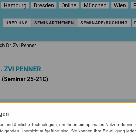
Hamburg
Dresden
Online
München
Wien
P
ÜBER UNS
SEMINARTHEMEN
SEMINARE/BUCHUNG
h Dr. Zvi Penner
. ZVI PENNER
r (Seminar 25-21C)
ngen
s und ähnliche Technologien, um Ihnen ein optimales Nutzererlebnis 
folgenden Übersicht aufgeführt sind. Sie können Ihre Einwilligung jeder