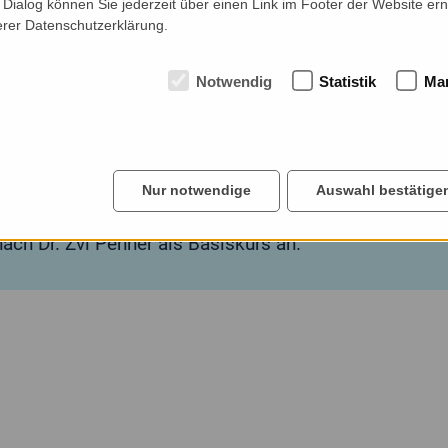
Dialog können Sie jederzeit über einen Link im Footer der Website ern
erer Datenschutzerklärung.
Notwendig
Statistik
Mar
Nur notwendige
Auswahl bestätige
ne logopädische Fortbildung zum Thema Prosodie mit 
ach Dr. Zvi Penner als Basiskurs an.