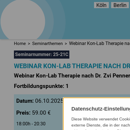
Köln
Berlin
logo
train
Fortbildungsinstitut
für Sprachtherapie
Webinar Kon-Lab Therapie nac
Home
Seminarthemen
Seminarnummer: 25-21C
WEBINAR KON-LAB THERAPIE NACH DR
Webinar Kon-Lab Therapie nach Dr. Zvi Penne
Fortbildungspunkte: 1
Datum:
06.10.2025
Datenschutz-Einstellu
Preis:
59.00 €
Diese Website verwendet Cookie
18:00h - 20:30
externe Dienste, die in der nach