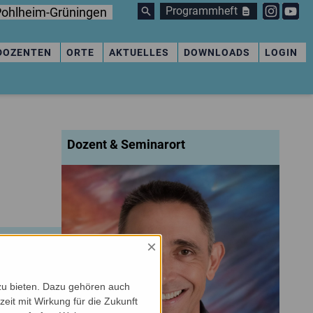
Programmheft
ohlheim-Grüningen
DOZENTEN
ORTE
AKTUELLES
DOWNLOADS
LOGIN
Dozent & Seminarort
×
zu bieten. Dazu gehören auch
zeit mit Wirkung für die Zukunft