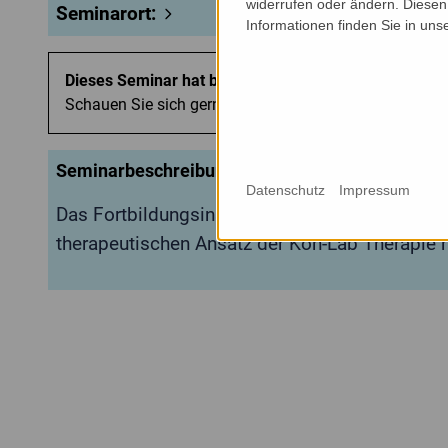
widerrufen oder ändern. Diesen 
Seminarort:
Informationen finden Sie in uns
Dieses Seminar hat bereits stattgefunden.
Schauen Sie sich gerne unsere
aktuellen Seminare
an.
Seminarbeschreibung:
Datenschutz
Impressum
Das Fortbildungsinstitut Logotrain bietet ei
therapeutischen Ansatz der Kon-Lab Therapie n