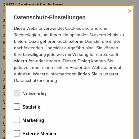
RWTH Aachen tätig. In ihrer
×
Diplomarbeit beschäftigte sie
Datenschutz-Einstellungen
sich mit dem subjektiven
Erleben des Stotterns bei vier-
Diese Website verwendet Cookies und ähnliche
bis sechsjährigen Kindern und
Technologien, um Ihnen ein optimales Nutzererlebnis zu
bieten. Dazu gehören auch externe Dienste, die in der
entwickelte ein
nachfolgenden Übersicht aufgeführt sind. Sie können
Diagnostikinstrument für
Ihre Einwilligung jederzeit mit Wirkung für die Zukunft
stotternde Kinder.
widerrufen oder ändern. Diesen Dialog können Sie
jederzeit über einen Link im Footer der Website erneut
In ihren Fortbildungen
aufrufen. Weitere Informationen finden Sie in unserer
vermittelt Claudia Walther die
Datenschutzerklärung.
direkte, kindgerechte
Notwendig
Stottertherapie nach dem
Modifikationsansatz. Je nach
Statistik
Altersgruppe orientiert sich die
praktische Umsetzung an
Marketing
Mini-KIDS, KIDS oder Schul-
KIDS. Im Mittelpunkt stehen
Externe Medien