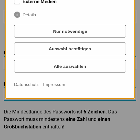
Externe Medien
Details
Nur notwendige
Bitte nicht ausfüllen
Auswahl bestätigen
PASSWORT:*
Alle auswählen
PASSWORT BESTÄTIGEN:*
Datenschutz
Impressum
Die Mindestlänge des Passworts ist
6 Zeichen
. Das
Passwort muss mindestens
eine Zah
l und
einen
Großbuchstaben
enthalten!