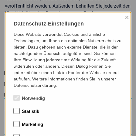
veröffentlicht werden. Außerdem behalten Sie jederzeit den
Überblick über Ihre Bestellungen und Buchungen.
×
Datenschutz-Einstellungen
Die Registrierung dauert nur wenige Minuten und ist der
Diese Website verwendet Cookies und ähnliche
erste Schritt zu Ihrem persönlichen Seminar-Service.
Technologien, um Ihnen ein optimales Nutzererlebnis zu
bieten. Dazu gehören auch externe Dienste, die in der
nachfolgenden Übersicht aufgeführt sind. Sie können
Ihre Einwilligung jederzeit mit Wirkung für die Zukunft
widerrufen oder ändern. Diesen Dialog können Sie
Bitte registrieren
jederzeit über einen Link im Footer der Website erneut
aufrufen. Weitere Informationen finden Sie in unserer
Felder mit * sind Pflicht.
Datenschutzerklärung.
E-MAIL:*
Notwendig
Statistik
Marketing