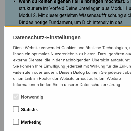
Wenn du keinen eigenen Fall einbringen möchtest:
Si
strukturiere im Vorfeld Deine Unterlagen aus Modul 1 
Modul 2. Mit dieser gezielten Wissensauffrischung sic
Dir das nötige Fundament, um Dich intensiv in das
Behandlungs-Brainstorming einzubringen und maxima
therapeutische Sicherheit für Deine eigene Praxis mit
Datenschutz-Einstellungen
Lehrmethoden
Diese Website verwendet Cookies und ähnliche Technologien,
Ihnen ein optimales Nutzererlebnis zu bieten. Dazu gehören au
Die Supervision findet online in einer interaktiven Semina
externe Dienste, die in der nachfolgenden Übersicht aufgeführt 
statt. Eigene Fallbeispiele, dialogische Fallbesprechungen,
Sie können Ihre Einwilligung jederzeit mit Wirkung für die Zukun
widerrufen oder ändern. Diesen Dialog können Sie jederzeit üb
Gruppenreflexionen und fachliches Feedback ermöglichen
einen Link im Footer der Website erneut aufrufen. Weitere
praxisnahe Vertiefung der bisherigen Inhalte.
Informationen finden Sie in unserer Datenschutzerklärung.
Die Teilnehmer*innen können Erfahrungen, Fragen und
Notwendig
Unsicherheiten aus der Anwendung einbringen und geme
mögliche Vorgehensweisen reflektieren.
Statistik
Abschluss der Qualifikation
Marketing