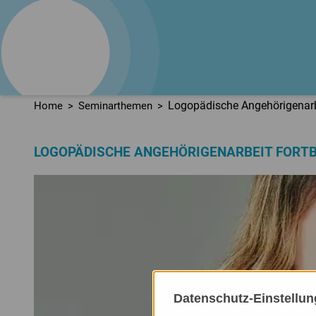
logo
train
Fortbildungsinstitut
für Sprachtherapie
Logopädische Angehörigenarb
Home
Seminarthemen
LOGOPÄDISCHE ANGEHÖRIGENARBEIT FORT
Datenschutz-Einstellu