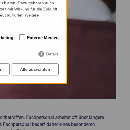
zu bieten. Dazu gehören auch
zeit mit Wirkung für die Zukunft
eut aufrufen. Weitere
keting
Externe Medien
Details
n
Alle auswählen
tbetroffen. Fachpersonal arbeitet oft über längere
s Fachpersonal bedarf daher eines besonderen