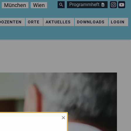
Programmheft
München
Wien
DOZENTEN
ORTE
AKTUELLES
DOWNLOADS
LOGIN
×