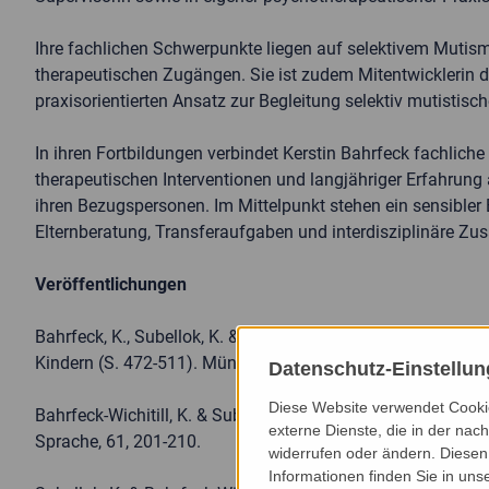
Ihre fachlichen Schwerpunkte liegen auf selektivem Mutism
therapeutischen Zugängen. Sie ist zudem Mitentwicklerin
praxisorientierten Ansatz zur Begleitung selektiv mutistisc
In ihren Fortbildungen verbindet Kerstin Bahrfeck fachlich
therapeutischen Interventionen und langjähriger Erfahrung 
ihren Bezugspersonen. Im Mittelpunkt stehen ein sensibler 
Elternberatung, Transferaufgaben und interdisziplinäre Z
Veröffentlichungen
Bahrfeck, K., Subellok, K. & Starke, A. (2017). Selektiver Mu
Kindern (S. 472-511). München: Reinhardt
Datenschutz-Einstellu
Diese Website verwendet Cookie
Bahrfeck-Wichitill, K. & Subellok, K. (2016). Mutismus verst
externe Dienste, die in der nach
Sprache, 61, 201-210.
widerrufen oder ändern. Diesen 
Informationen finden Sie in uns