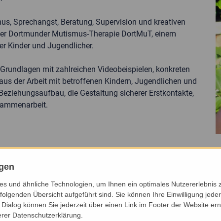
us, Sprechangst, Beratung, Supervision und kreativen
 der Dortmunder Mutismus-Therapie DortMuT, einem
her Kinder und Jugendlicher.
e Grundlagen mit zahlreichen Videobeispielen, konkreten
aus der Arbeit mit betroffenen Kindern, Jugendlichen und
Beziehungsaufbau, die Gestaltung sicherer Erstkontakte,
usammenarbeit.
tismus. In A. Mayer & T. Ulrich (Hrsg.), Sprachtherapie mit
ngen
s und ähnliche Technologien, um Ihnen ein optimales Nutzererlebnis 
ehbar machen - Tobias (14) outet sich in seiner Klasse. Praxis
folgenden Übersicht aufgeführt sind. Sie können Ihre Einwilligung jeder
Dialog können Sie jederzeit über einen Link im Footer der Website ern
erer Datenschutzerklärung.