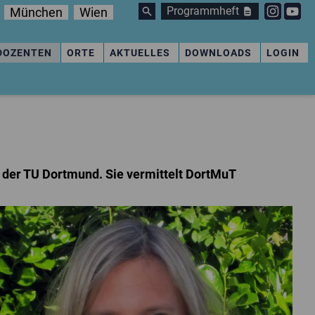
Programmheft
München
Wien
DOZENTEN
ORTE
AKTUELLES
DOWNLOADS
LOGIN
der TU Dortmund. Sie vermittelt DortMuT