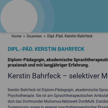
logo
train
Fortbildungsinstitut
für Sprachtherapie
Dipl.-Päd. Kerstin Bahrfeck
Home
Dozenten
DIPL.-PÄD. KERSTIN BAHRFECK
Diplom-Pädagogin, akademische Sprachtherapeutin
praxisnah und mit langjähriger Erfahrung.
Kerstin Bahrfeck – selektiver
Kerstin Bahrfeck ist Diplom-Pädagogin, akademische Sprach
Psychotherapie. Sie ist am Sprachtherapeutischen Ambulato
dort das Dortmunder Mutismus-Netzwerk DortMuN. Darüber hi
Supervisorin sowie in eigener psychotherapeutischer Praxis