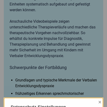
Einheiten systematisch aufgebaut und gefestigt
werden können.
Anschauliche Videobeispiele zeigen
unterschiedliche Therapieverläufe und machen das
therapeutische Vorgehen nachvollziehbar. So
erhältst du konkrete Impulse für Diagnostik,
Therapieplanung und Behandlung und gewinnst
mehr Sicherheit im Umgang mit Kindern mit
Verbaler Entwicklungsdyspraxie.
Schwerpunkte der Fortbildung
Grundlagen und typische Merkmale der Verbalen
Entwicklungsdyspraxie
frühzeitiges Erkennen sprechmotorischer
Auffälligkeiten
×
differentialdiagnostische Abgrenzung zu